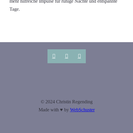
mehr hilfreiche Impulse für ruhige Nächte und entspannte
Tage.
© 2024 Christin Regending
Made with ♥ by
WebSchuster